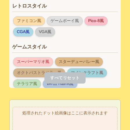
レトロスタイル
ファミコン風
ゲームボーイ風
Pico-8風
CGA風
VGA風
ゲームスタイル
スーパーマリオ風
スターデューバレー風
オクトパストラベラー風
マインクラフト風
すべてリセット
テラリア風
VA-11 Hall-A風
フィルタースタイル
処理されたドット絵画像はここに表示されます
ドリームコア風
ネオン風
ヴェイパーウェイヴ風
グリッチコア風