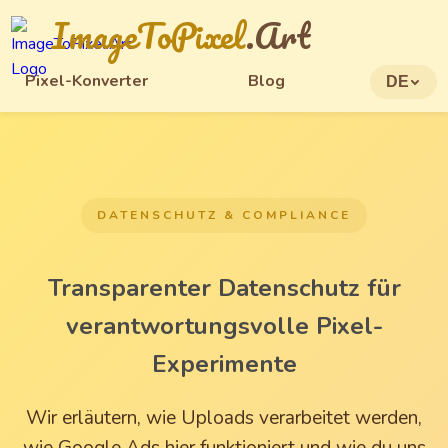
ImageToPixel
.Art
Pixel-Konverter
Blog
DE
DATENSCHUTZ & COMPLIANCE
Transparenter Datenschutz für
verantwortungsvolle Pixel-
Experimente
Wir erläutern, wie Uploads verarbeitet werden,
wie Google Ads hier funktioniert und wie du uns